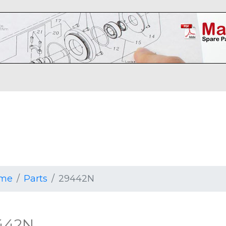
me
Parts
29442N
442N