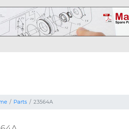
me
Parts
23564A
564A