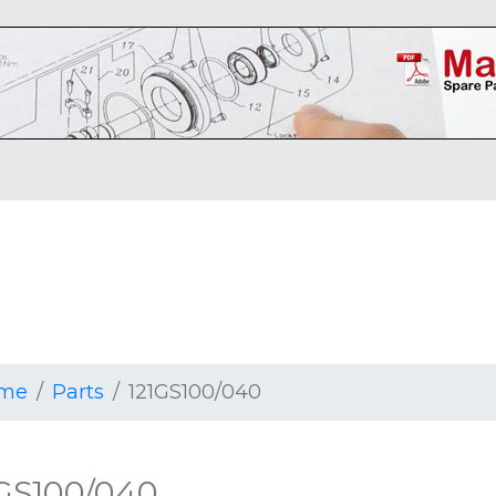
me
Parts
121GS100/040
1GS100/040